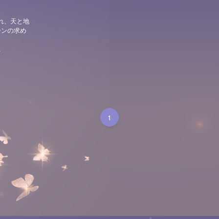
れ、天と地
ーンの求め
.
1