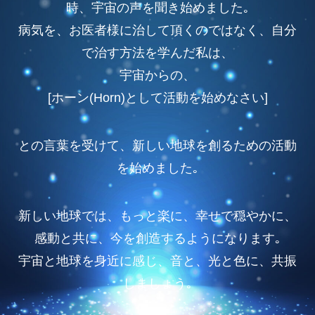
時、宇宙の声を聞き始めました｡
病気を、お医者様に治して頂くのではなく、自分
で治す方法を学んだ私は、
宇宙からの、
[ホーン(Horn)として活動を始めなさい]
との言葉を受けて、新しい地球を創るための活動
を始めました｡
新しい地球では、もっと楽に、幸せで穏やかに、
感動と共に、今を創造するようになります｡
宇宙と地球を身近に感じ、音と、光と色に、共振
しましょう｡