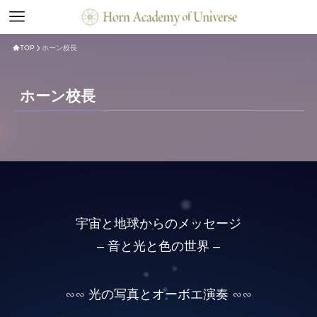
TOP
ホーン校長
ホーン校長
宇宙と地球からのメッセージ
– 音と光と色の世界 –
∽∽ 光の写真とオーボエ演奏 ∽∽